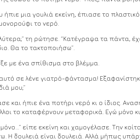
υ ήπιε μια γουλιά εκείνη, έπιασε το πλαστικ
 μονορούφι το νερό.
αλύτερα;” τη ρώτησε. “Κατέγραψα τα πάντα, έχ
ιο. Θα το τακτοποιήσω”.
αξε με ένα σπίθισμα στο βλέμμα.
’ αυτό σε λένε γιατρό-φάντασμα! Εξαφανίστη
ιά μου;”
σε και ήπιε ένα ποτήρι νερό κι ο ίδιος. Ανα
Άλλοι το καταφέρνουν μεταφορικά. Εγώ μόνο κυ
ι μόνο…” είπε εκείνη και χαμογέλασε. Την κοί
τω. Η δουλειά είναι δουλειά. Αλλά μήπως υπάρ