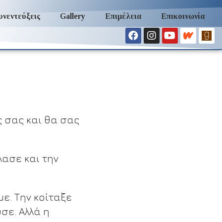
υνεντεύξεις
Gallery
Επιμέλεια
Επικοινωνία
 σας και θα σας
λασε και την
με. Την κοίταξε
σε. Αλλά η