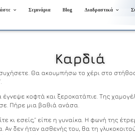
άστε
Σεμινάρια
Blog
Διαδραστικά
Σ
Καρδιά
συχήσετε. Θα ακουμπήσω το χέρι στο στήθος
.
α έγνεψε κοφτά και ξεροκατάπιε. Της χαμογέ
ε. Πήρε μια βαθιά ανάσα.
τε κι εσείς;” είπε η γυναίκα. Η φωνή της έτρε
. Αν δεν ήταν ασθενής του, θα τη γλυκοκοιτού