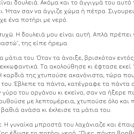
ίναι δουλειά. Ακόμα και το άγγιγμά του αυτό 
ι. Ήταν σαν να άγγιζε χώμα ή πέτρα. Σιγουρ
χε ένα ποτήρι με νερό.
συχώ. Η δουλειά μου είναι αυτή. Απλά πρέπει
αστώ”, της είπε ήρεμα.
τα μάτια του. Όταν τα άνοιξε, βρισκόταν εντό
 εκκωφαντικά. Τα ακολούθησε κι έφτασε εκεί.
Η καρδιά της χτυπούσε ακανόνιστα, τώρα πο
του. Έβλεπε τα πάντα, κατέγραφε τα πάντα σ
ν γύρο του οργάνου κι εκείνο, σαν να ήξερε 
υθούσε με λεπτομέρεια, χτυπούσε όλο και π
 βαθιά ανάσα κι έκλεισε τα μάτια του.
ε. Η γυναίκα μπροστά του λαχάνιαζε και έπαι
Της έδωσε το ποτήρι νερό. “Πιες, πάντα βοηθά