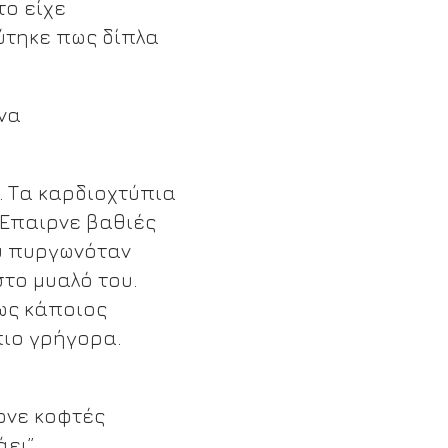
το είχε
εύτηκε πως δίπλα
 να
ς. Τα καρδιοχτύπια
 Έπαιρνε βαθιές
υ πυργωνόταν
το μυαλό του.
πως κάποιος
ιο γρήγορα.
ρνε κοφτές
ει”.