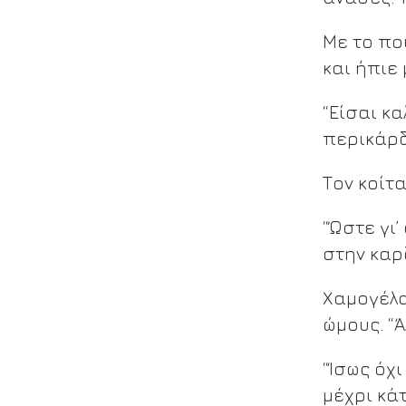
Με το πο
και ήπιε
“Είσαι κ
περικάρδ
Τον κοίτ
“Ώστε γι
στην καρδ
Χαμογέλα
ώμους. “
“Ίσως όχ
μέχρι κά