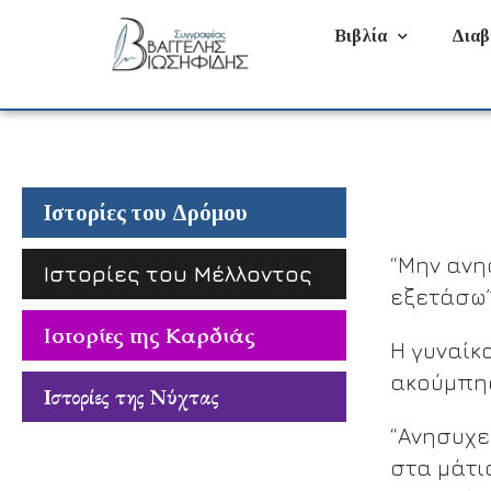
Βιβλία
Διαβ
Ιστορίες του Δρόμου
“Μην ανη
Ιστορίες του Μέλλοντος
εξετάσω”
Ιστορίες της Καρδιάς
Η γυναίκ
ακούμπησ
Ιστορίες της Νύχτας
“Ανησυχεί
στα μάτια