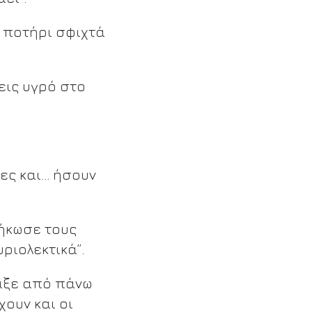
ό ποτήρι σφιχτά
εις υγρό στο
κες και… ήσουν
σήκωσε τους
ριολεκτικά”.
ταξε από πάνω
χουν και οι