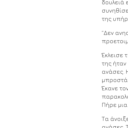
δουλειά ε
συνηθίσε
της υπήρ
“Δεν ανη
προετοιμ
Έκλεισε 
της ήταν
ανάσες. 
μπροστά 
Έκανε το
παρακολο
Πήρε μια
Τα άνοιξ
ανάσες. 