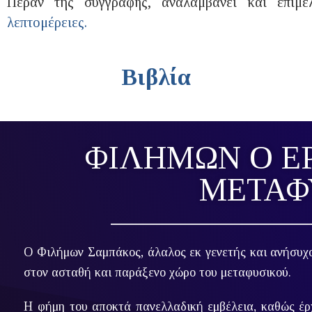
Πέραν της συγγραφής, αναλαμβάνει και επιμέ
λεπτομέρειες.
Βιβλία
ΦΙΛΉΜΩΝ Ο Ε
ΜΕΤΑΦ
Ο Φιλήμων Σαμπάκος, άλαλος εκ γενετής και ανήσυχο
στον ασταθή και παράξενο χώρο του μεταφυσικού.
Η φήμη του αποκτά πανελλαδική εμβέλεια, καθώς έρχ