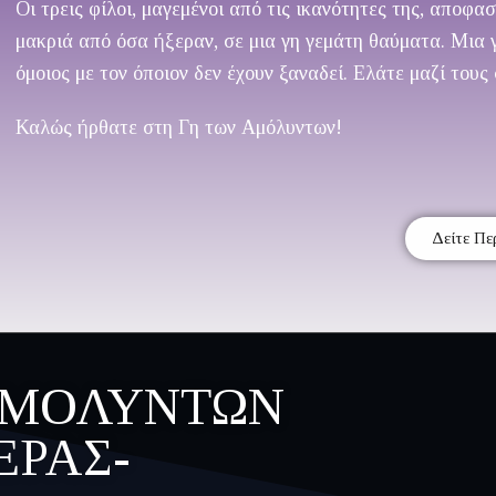
Οι τρεις φίλοι, μαγεμένοι από τις ικανότητες της, αποφ
μακριά από όσα ήξεραν, σε μια γη γεμάτη θαύματα. Μια γη
όμοιος με τον όποιον δεν έχουν ξαναδεί. Ελάτε μαζί τους 
Καλώς ήρθατε στη Γη των Αμόλυντων!
Δείτε Πε
ΑΜΌΛΥΝΤΩΝ
ΈΡΑΣ-