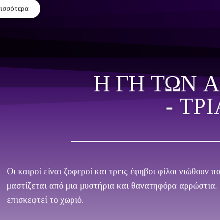
ρισσότερα
Η ΓΗ ΤΩΝ
- ΤΡ
Οι καιροί είναι ζοφεροί και τρεις έφηβοι φίλοι νιώθουν 
μαστίζεται από μια μυστήρια και θανατηφόρα αρρώστια. 
επισκεφτεί το χωριό.