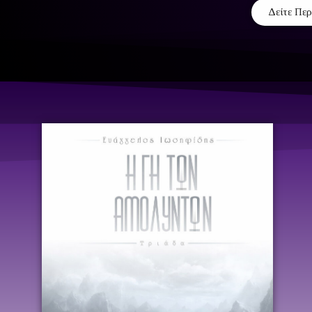
Δείτε Πε