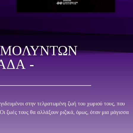
 ΑΜΌΛΥΝΤΩΝ
ΙΑΔΑ -
παγιδευμένοι στην τελματωμένη ζωή του χωριού τους, που
Οι ζωές τους θα αλλάξουν ριζικά, όμως, όταν μια μάγισσα