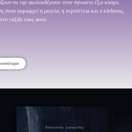
ασίζουν να την ακολουθήσουν στον άγνωστο έξω κόσμο,
 όπου κυριαρχεί η μαγεία, η περιπέτεια και ο κίνδυνος,
στο ταξίδι τους αυτό.
ρισσότερα