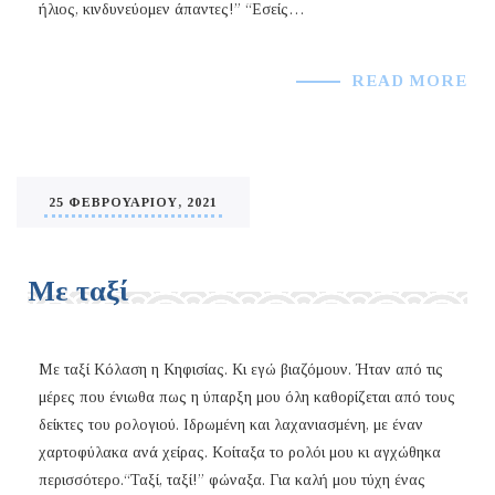
ήλιος, κινδυνεύομεν άπαντες!” “Εσείς…
READ MORE
25 ΦΕΒΡΟΥΑΡΊΟΥ, 2021
Με ταξί
Με ταξί Κόλαση η Κηφισίας. Κι εγώ βιαζόμουν. Ήταν από τις
μέρες που ένιωθα πως η ύπαρξη μου όλη καθορίζεται από τους
δείκτες του ρολογιού. Ιδρωμένη και λαχανιασμένη, με έναν
χαρτοφύλακα ανά χείρας. Κοίταξα το ρολόι μου κι αγχώθηκα
περισσότερο.“Ταξί, ταξί!” φώναξα. Για καλή μου τύχη ένας