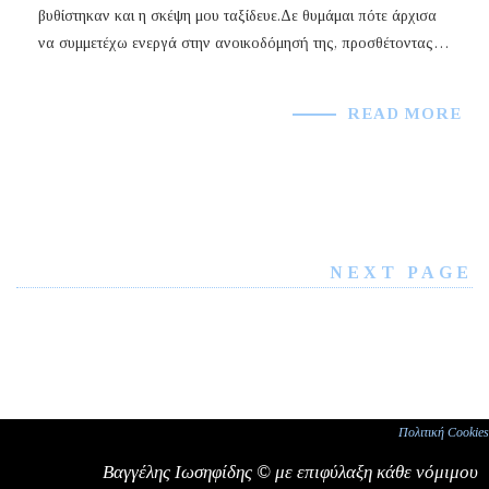
βυθίστηκαν και η σκέψη μου ταξίδευε.Δε θυμάμαι πότε άρχισα
να συμμετέχω ενεργά στην ανοικοδόμησή της, προσθέτοντας…
READ MORE
NEXT PAGE
Π
ολιτική Cookies
Βαγγέλης Ιωσηφίδης © με επιφύλαξη κάθε νόμιμου