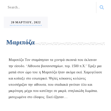
20 ΜΑΡΤΊΟΥ, 2022
Μαριπόζα
Μαριπόζα Τον σταμάτησαν τα χοντρά σκοινιά που έκλειναν
την είσοδο. “Αίθουσα βασανιστηρίων, περ. 1500 π.Χ.” Έριξε μια
ματιά στον ώμο του: η Μαριπόζα ήταν ακόμα εκεί. Χαμογέλασε
και κοίταξε στο εσωτερικό. Ψηλές κόκκινες κολώνες
υποστήριζαν την αίθουσα, που σταδιακά γινόταν όλο και
μικρότερη, μέχρι που κατέληγε σε μικρά, σπηλαιώδη δωμάτια,
μισοχωμένα στο έδαφος. Εκεί έζησαν…