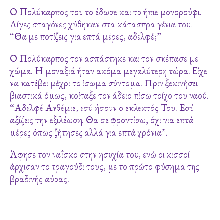
Ο Πολύκαρπος του το έδωσε και το ήπιε μονορούφι.
Λίγες σταγόνες χύθηκαν στα κάτασπρα γένια του.
“Θα με ποτίζεις για επτά μέρες, αδελφέ;”
Ο Πολύκαρπος τον ασπάστηκε και τον σκέπασε με
χώμα. Η μοναξιά ήταν ακόμα μεγαλύτερη τώρα. Είχε
να κατέβει μέχρι το ίσωμα σύντομα. Πριν ξεκινήσει
βιαστικά όμως, κοίταξε τον άδειο πίσω τοίχο του ναού.
“Αδελφέ Ανθέμιε, εσύ ήσουν ο εκλεκτός Του. Εσύ
αξίζεις την εξιλέωση. Θα σε φροντίσω, όχι για επτά
μέρες όπως ζήτησες αλλά για επτά χρόνια”.
Άφησε τον ναΐσκο στην ησυχία του, ενώ οι κισσοί
άρχισαν το τραγούδι τους, με το πρώτο φύσημα της
βραδινής αύρας.