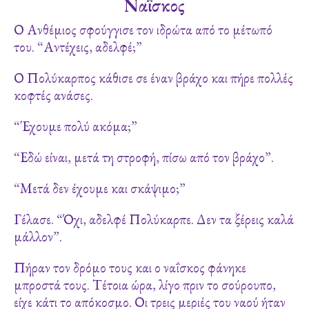
Ναΐσκος
Ο Ανθέμιος σφούγγισε τον ιδρώτα από το μέτωπό
του. “Αντέχεις, αδελφέ;”
Ο Πολύκαρπος κάθισε σε έναν βράχο και πήρε πολλές
κοφτές ανάσες.
“Έχουμε πολύ ακόμα;”
“Εδώ είναι, μετά τη στροφή, πίσω από τον βράχο”.
“Μετά δεν έχουμε και σκάψιμο;”
Γέλασε. “Όχι, αδελφέ Πολύκαρπε. Δεν τα ξέρεις καλά
μάλλον”.
Πήραν τον δρόμο τους και ο ναΐσκος φάνηκε
μπροστά τους. Τέτοια ώρα, λίγο πριν το σούρουπο,
είχε κάτι το απόκοσμο. Οι τρεις μεριές του ναού ήταν