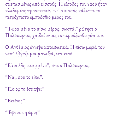
σκεπασμένες από κισσούς. Η είσοδος του ναού ήταν
κλαδεμένη προσεκτικά, ενώ ο κισσός κάλυπτε το
πετρόχτιστο εμπρόσθιο μέρος του.
“Τώρα μένει το πίσω μέρος, σωστά;” ρώτησε ο
Πολύκαρπος χαϊδεύοντας το πυρρόξανθο γένι του.
Ο Ανθέμιος έγνεψε καταφατικά. Η πίσω μεριά του
ναού έβγαζε μια μοναξιά, ένα κενό.
“Είναι ήδη σκαμμένο”, είπε ο Πολύκαρπος.
“Ναι, σου το είπα”.
“Ποιος το έσκαψε;”
“Εκείνος”.
“Έφτασε η ώρα;”